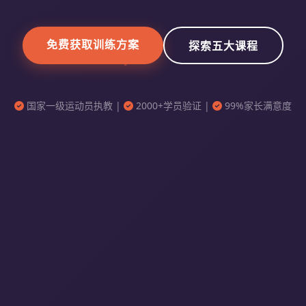
免费获取训练方案
探索五大课程
国家一级运动员执教 |
2000+学员验证 |
99%家长满意度